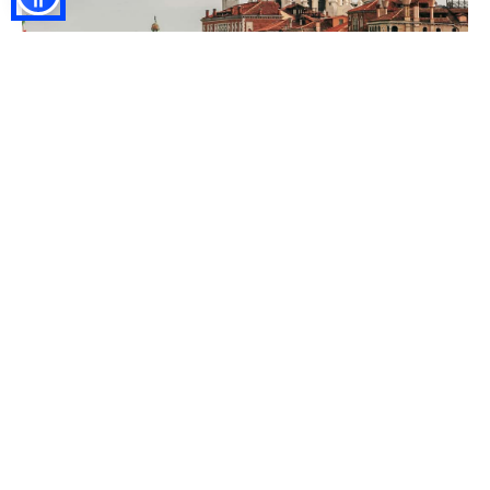
VENEDIG
EINE REISE IN DIE GESCHICHTE UND DIE KUNST
Venedig ist ein Freiluftmuseum. Vom majestätischen
Markusplatz mit dem Markusdom und dem
Dogenpalast bis zu den malerischen Kanälen mit ihren
Gondeln und Vaporetti, die Stadt schenkt bei jedem
Schritt einzigartige Emotionen. Ein Spaziergang durch
die Gassen, die Rialto-Brücke oder ein Blick auf die
Lagune von der futuristischen Ponte della Costituzione
aus bedeutet, ein historisches und kulturelles Gut zu
erleben, das nicht Seinesgleichen hat.