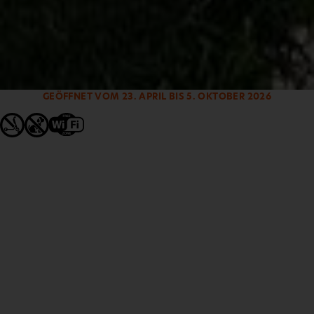
raccolto dal tuo utilizzo dei loro servizi.
Nutzen Sie unser Angebot
Last Minute Holiday
und
sichern Sie sich
15 % Rabatt
auf ausgewählte
Selezione
Unterkünfte für Aufenthalte bis zum
29. August
. Die
Necessari
del
perfekte Gelegenheit für einen entspannten
consenso
Familienurlaub am Meer.
GEÖFFNET VOM 23. APRIL BIS 5. OKTOBER 2026
Preferenze
JETZT BUCHEN
Statistiche
Marketing
Mostra dettagli
Accetta tutti