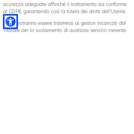
sicurezza adeguate affinché il trattamento sia conforme
al GDPR, garantendo così la tutela dei diritti dell’Utente.
I Dati potranno essere trasmessi ai gestori incaricati dal
Titolare per lo svolgimento di qualsiasi servizio inerente
l’
Information Technology
.
I Dati Personali non saranno in alcun caso oggetto di
diffusione indiscriminata e/o al pubblico.
TRASFERIMENTO DATI VERSO UN PAESE TERZO
E/O UN’ORGANIZZAZIONE INTERNAZIONALE
I Dati Personali dell’Utente potranno essere trasferiti
all’estero in conformità con le disposizioni della legge
applicabile, anche in Paesi al di fuori dell’Unione
europea, dove la Società persegue i propri interessi,
adottando le misure di sicurezza e le dovute precauzioni
al fine di garantire un adeguato livello di sicurezza dei
Dati.