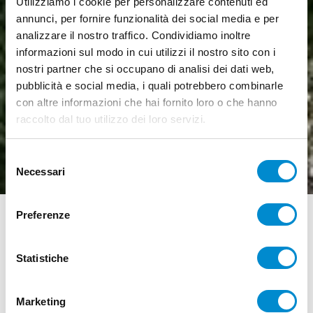
Utilizziamo i cookie per personalizzare contenuti ed
annunci, per fornire funzionalità dei social media e per
analizzare il nostro traffico. Condividiamo inoltre
informazioni sul modo in cui utilizzi il nostro sito con i
nostri partner che si occupano di analisi dei dati web,
pubblicità e social media, i quali potrebbero combinarle
con altre informazioni che hai fornito loro o che hanno
raccolto dal tuo utilizzo dei loro servizi.
Selezione
Necessari
del
consenso
Preferenze
PRIVACY POLICY
La presente informativa è resa ai sensi dell’art. 13 del
Statistiche
Regolamento UE 2016/679 del Parlamento europeo e del
Consiglio del 27 aprile 2016
General Data Protection
Marketing
Regulation
(di seguito “GDPR”) a coloro che