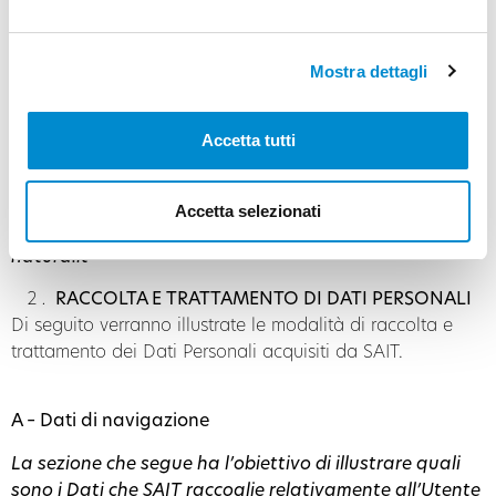
interagiscono con il Sito
www.deifiori.it
di SAIT S.r.l. (di
seguito “Sito”).
Mostra dettagli
TITOLARE DEL TRATTAMENTO
Ai sensi dell’art. 4 del GDPR, il Titolare del Trattamento è:
Accetta tutti
SAIT Società Adriatica Investimenti Turistici S.r.l. – Via
Vettor Pisani 56 – 30013 Cavallino Treporti (Italia)
Accetta selezionati
Indirizzo e-mail del Titolare:
privacy.sait@vacanze-
natura.it
RACCOLTA E TRATTAMENTO DI DATI PERSONALI
Di seguito verranno illustrate le modalità di raccolta e
trattamento dei Dati Personali acquisiti da SAIT.
A – Dati di navigazione
La sezione che segue ha l’obiettivo di illustrare quali
sono i Dati che SAIT raccoglie relativamente all’Utente