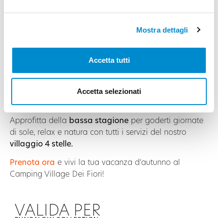
a due passi dalla spiaggia.
Dettagli dell’offerta:
Mostra dettagli
Valida
dall’11 settembre al 5 ottobre
Offerta applicata su:
Bungalow Garden, Maxi
Accetta tutti
Mare Standard, Maxi Mare Large, Chalet Sole
Classic, Chalet Sole Six Beds, Caravan Tabbert
14 giorni al prezzo di 11
10 giorni al prezzo di 8
Accetta selezionati
7 giorni al prezzo di 6
Approfitta della
bassa stagione
per goderti giornate
di sole, relax e natura con tutti i servizi del nostro
villaggio 4 stelle.
Prenota ora
e vivi la tua vacanza d’autunno al
Camping Village Dei Fiori!
VALIDA PER