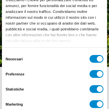
annunci, per fornire funzionalità dei social media e per
analizzare il nostro traffico. Condividiamo inoltre
informazioni sul modo in cui utilizzi il nostro sito con i
nostri partner che si occupano di analisi dei dati web,
pubblicità e social media, i quali potrebbero combinarle
con altre informazioni che hai fornito loro o che hanno
raccolto dal tuo utilizzo dei loro servizi.
OFFERTA
Selezione
Happy Village Autumn
Necessari
del
consenso
Home
/
Offerte
/
Happy Village Autumn
Preferenze
DALL’11 SETTEMBRE AL 5 OTTOBRE
Goditi la calma e i colori dell’autunno al mare! Con
Statistiche
l’offerta
Happy Village Autumn
puoi prolungare la
tua vacanza a Cavallino Treporti e risparmiare: più
giorni resti, meno paghi. Un’occasione perfetta per
Marketing
vivere il comfort dei nostri alloggi immersi nel verde,